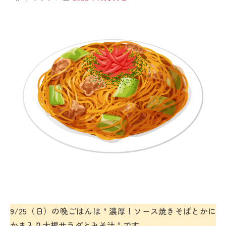
9/25（日）の晩ごはんは＂濃厚！ソース焼きそばとかに
かま入り大根サラダとみそ汁＂です。