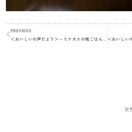
PREVIOUS
＜おいしいの声だより＞～ミナオスの晩ごはんより～
女