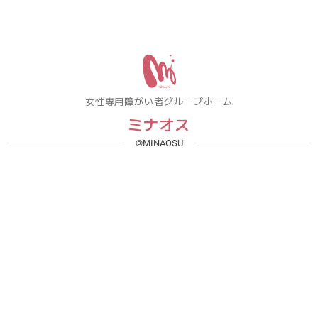
女性専用障がい者グループホーム
ミナオス
©MINAOSU